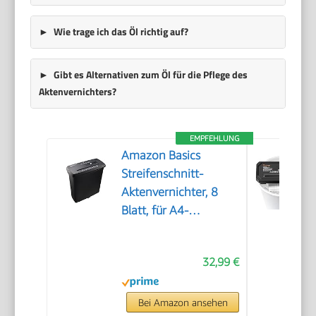
Wie trage ich das Öl richtig auf?
Gibt es Alternativen zum Öl für die Pflege des
Aktenvernichters?
EMPFEHLUNG
Amazon Basics
Streifenschnitt-
Aktenvernichter, 8
Blatt, für A4-
Dokumente, CDs und
Kreditkarten, 13l
32,99 €
Auffangbehälter,
Schwarz
Bei Amazon ansehen