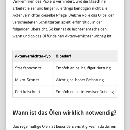
Verklemmen des Papiers verhindert, und die Maschine
arbeitet leiser und länger. Allerdings benötigen nicht alle
Aktenvernichter dieselbe Pflege. Welche Rolle das Öl bei den
verschiedenen Schnittarten spielt, erfährst du in der
folgenden Übersicht. So kannst du leichter entscheiden,
wann und ob das Öl für deinen Aktenvernichter wichtig ist.
Aktenvernichter-Typ
Ölbedarf
Vorte
Streifenschnitt
Empfohlen bei häufiger Nutzung
Verhi
Mikro-Schnitt
Wichtig bei hoher Belastung
Sorgt 
Partikelschnitt
Empfohlen bei intensiver Nutzung
Verhin
Wann ist das Ölen wirklich notwendig?
Das regelmäßige Ölen ist besonders wichtig, wenn du deinen