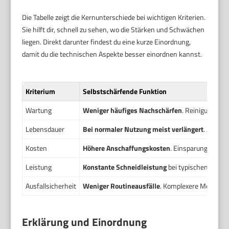
Die Tabelle zeigt die Kernunterschiede bei wichtigen Kriterien.
Sie hilft dir, schnell zu sehen, wo die Stärken und Schwächen
liegen. Direkt darunter findest du eine kurze Einordnung,
damit du die technischen Aspekte besser einordnen kannst.
Kriterium
Selbstschärfende Funktion
Wartung
Weniger häufiges Nachschärfen
. Reinigung und
Lebensdauer
Bei normaler Nutzung meist verlängert
. Anfäll
Kosten
Höhere Anschaffungskosten
. Einsparung bei Se
Leistung
Konstante Schneidleistung
bei typischen Büro
Ausfallsicherheit
Weniger Routineausfälle
. Komplexere Mechanik 
Erklärung und Einordnung