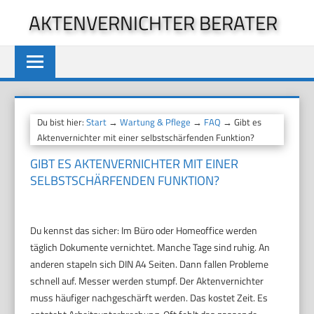
Zum
AKTENVERNICHTER BERATER
Inhalt
springen
Du bist hier:
Start
→
Wartung & Pflege
→
FAQ
→ Gibt es
Aktenvernichter mit einer selbstschärfenden Funktion?
GIBT ES AKTENVERNICHTER MIT EINER
SELBSTSCHÄRFENDEN FUNKTION?
Du kennst das sicher: Im Büro oder Homeoffice werden
täglich Dokumente vernichtet. Manche Tage sind ruhig. An
anderen stapeln sich DIN A4 Seiten. Dann fallen Probleme
schnell auf. Messer werden stumpf. Der Aktenvernichter
muss häufiger nachgeschärft werden. Das kostet Zeit. Es