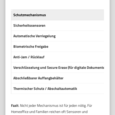
Schutzmechanismus
Fu
Sicherheitssensoren
Se
Automatische Verriegelung
Beh
Biometrische Freigabe
Zug
Anti-Jam / Rücklauf
Me
Verschlüsselung und Secure Erase (für digitale Dokumente)
Sof
Abschließbarer Auffangbehälter
Der
Thermischer Schutz / Abschaltautomatik
Mot
Fazit
. Nicht jeder Mechanismus ist für jeden nötig. Für
Homeoffice und Familien reichen oft Sensoren und