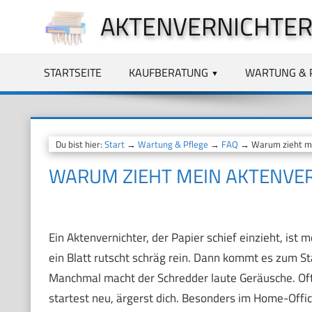
Zum
AKTENVERNICHTER
Inhalt
springen
STARTSEITE
KAUFBERATUNG
WARTUNG & 
Du bist hier:
Start
→
Wartung & Pflege
→
FAQ
→ Warum zieht mei
WARUM ZIEHT MEIN AKTENVERN
Ein Aktenvernichter, der Papier schief einzieht, ist m
ein Blatt rutscht schräg rein. Dann kommt es zum St
Manchmal macht der Schredder laute Geräusche. Oft 
startest neu, ärgerst dich. Besonders im Home-Office