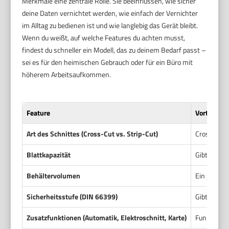
Merkmale eine zentrale Rolle. Sie beeinflussen, wie sicher
deine Daten vernichtet werden, wie einfach der Vernichter
im Alltag zu bedienen ist und wie langlebig das Gerät bleibt.
Wenn du weißt, auf welche Features du achten musst,
findest du schneller ein Modell, das zu deinem Bedarf passt –
sei es für den heimischen Gebrauch oder für ein Büro mit
höherem Arbeitsaufkommen.
Feature
Vorteil
Art des Schnittes (Cross-Cut vs. Strip-Cut)
Cross-Cut v
Blattkapazität
Gibt an, w
Behältervolumen
Ein großer 
Sicherheitsstufe (DIN 66399)
Gibt an, wi
Zusatzfunktionen (Automatik, Elektroschnitt, Karte)
Funktionen