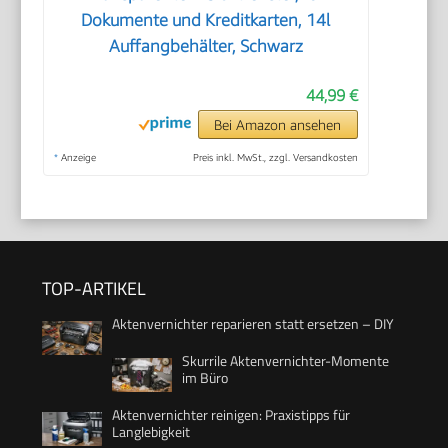
Dokumente und Kreditkarten, 14l
Auffangbehälter, Schwarz
44,99 €
Bei Amazon ansehen
*
Anzeige
Preis inkl. MwSt., zzgl. Versandkosten
TOP-ARTIKEL
Aktenvernichter reparieren statt ersetzen – DIY
Skurrile Aktenvernichter-Momente
im Büro
Aktenvernichter reinigen: Praxistipps für
Langlebigkeit