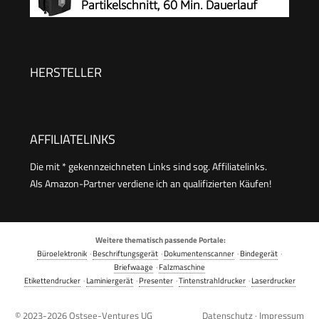
Partikelschnitt, 60 Min. Dauerlauf
HERSTELLER
AFFILIATELINKS
Die mit * gekennzeichneten Links sind sog. Affiliatelinks.
Als Amazon-Partner verdiene ich an qualifizierten Käufen!
Weitere thematisch passende Portale:
Büroelektronik
·
Beschriftungsgerät
·
Dokumentenscanner
·
Bindegerät
·
Briefwaage
·
Falzmaschine
Etikettendrucker
·
Laminiergerät
·
Presenter
·
Tintenstrahldrucker
·
Laserdrucker
© 2023-2026
Ostsee-Ventures UG
Datenschutz
·
Impressum