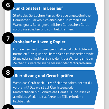
Funktionstest im Leerlauf
Starte das Gerät ohne Papier. Hörst du ungewöhnliche
Geräusche? Klacken, Schleifen oder Brummen sind
Warnsignale. Bei ungewöhnlichen Geräuschen Gerät
sofort ausschalten und vom Netz trennen.
Probelauf mit wenig Papier
Führe einen Test mit wenigen Blättern durch. Achte auf
normalen Einzug und sauberen Schnitt. Wiederkehrende
Staus oder schlechtes Schneiden trotz Wartung sind ein
Zeichen für verschlissene Messer oder Motorprobleme.
Überhitzung und Geruch prüfen
Wenn das Gerät nach kurzer Zeit abschaltet, riechst du
verbrannt? Das weist auf Überhitzung oder
Motorschaden hin. Schalte das Gerät aus und lasse es
abkühlen. Wiederholt auftretende Fälle erfordern
Fachbetrieb.