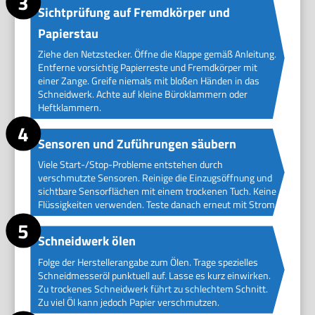
Sichtprüfung auf Fremdkörper und
Papierstau
Ziehe den Netzstecker. Öffne die Klappe gemäß Anleitung.
Entferne vorsichtig Papierreste und Fremdkörper mit
einer Zange. Greife niemals mit bloßen Händen in das
Schneidwerk. Achte auf kleine Büroklammern oder
Heftklammern.
Sensoren und Zuführungen säubern
Viele Start-/Stop-Probleme entstehen durch
verschmutzte Sensoren. Reinige die Einzugsöffnung und
sichtbare Sensorflächen mit einem trockenen Tuch. Keine
Flüssigkeiten verwenden. Teste danach erneut mit Strom.
Schneidwerk ölen
Folge der Herstellerangabe zum Ölen. Trage spezielles
Schneidmesseröl punktuell auf. Lasse es kurz einwirken.
Zu trockenes Schneidwerk führt zu schlechtem Schnitt.
Zu viel Öl kann jedoch Papier verschmutzen.