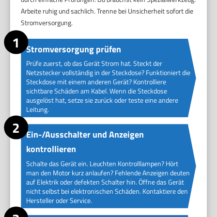
Arbeite ruhig und sachlich. Trenne bei Unsicherheit sofort die
Stromversorgung.
Stromversorgung prüfen
Prüfe zuerst, ob das Gerät Strom hat. Steckt der
Netzstecker vollständig in der Steckdose? Funktioniert die
Steckdose mit einem anderen Gerät? Kontrolliere
sichtbare Schäden am Kabel. Wenn die Steckdose
ausgelöst hat, setze sie zurück oder teste eine andere
Leitung.
Ein-/Ausschalter und Anzeigen
kontrollieren
Schalte das Gerät ein. Leuchten Kontrolllampen? Hört
man den Motor kurz anlaufen? Fehlende Anzeigen deuten
auf Elektrik oder defekten Schalter hin. Öffne das Gerät
nicht selbst bei elektronischen Schäden. Kontaktiere den
Hersteller oder Service.