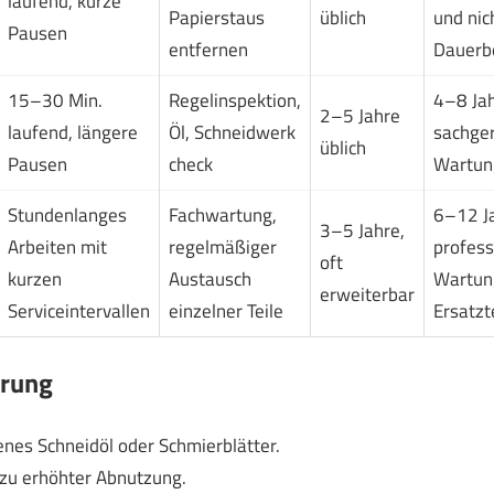
laufend, kurze
Papierstaus
üblich
und nic
Pausen
entfernen
Dauerb
15–30 Min.
Regelinspektion,
4–8 Jah
2–5 Jahre
laufend, längere
Öl, Schneidwerk
sachger
üblich
Pausen
check
Wartun
Stundenlanges
Fachwartung,
6–12 Ja
3–5 Jahre,
Arbeiten mit
regelmäßiger
profess
oft
kurzen
Austausch
Wartun
erweiterbar
Serviceintervallen
einzelner Teile
Ersatzt
erung
nes Schneidöl oder Schmierblätter.
 zu erhöhter Abnutzung.