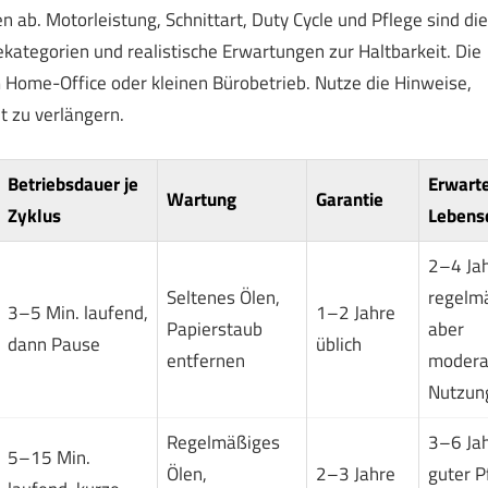
ab. Motorleistung, Schnittart, Duty Cycle und Pflege sind die
tekategorien und realistische Erwartungen zur Haltbarkeit. Die
 Home-Office oder kleinen Bürobetrieb. Nutze die Hinweise,
t zu verlängern.
Betriebsdauer je
Erwart
Wartung
Garantie
Zyklus
Lebens
2–4 Jah
Seltenes Ölen,
regelmä
3–5 Min. laufend,
1–2 Jahre
Papierstaub
aber
dann Pause
üblich
entfernen
modera
Nutzun
Regelmäßiges
3–6 Jah
5–15 Min.
Ölen,
2–3 Jahre
guter P