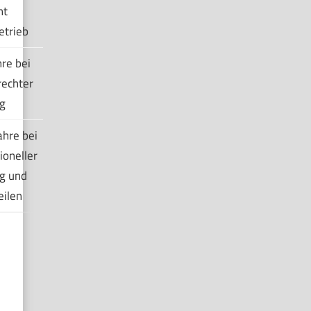
ht
etrieb
re bei
echter
g
hre bei
ioneller
g und
eilen