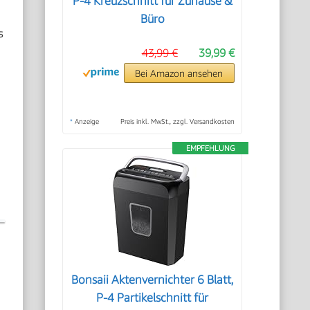
P-4 Kreuzschnitt für Zuhause &
Büro
s
43,99 €
39,99 €
Bei Amazon ansehen
*
Anzeige
Preis inkl. MwSt., zzgl. Versandkosten
EMPFEHLUNG
Bonsaii Aktenvernichter 6 Blatt,
P-4 Partikelschnitt für