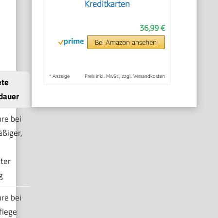
Kreditkarten
36,99 €
Bei Amazon ansehen
*
Anzeige
Preis inkl. MwSt., zzgl. Versandkosten
ete
dauer
re bei
ßiger,
ter
g
re bei
flege