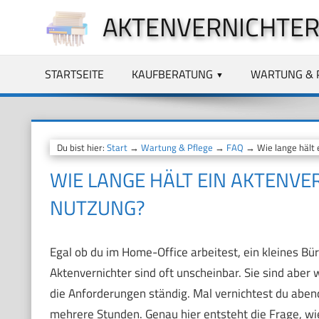
Zum
AKTENVERNICHTER
Inhalt
springen
STARTSEITE
KAUFBERATUNG
WARTUNG & 
Du bist hier:
Start
→
Wartung & Pflege
→
FAQ
→ Wie lange hält 
WIE LANGE HÄLT EIN AKTENVER
UTZUNG?
Egal ob du im Home-Office arbeitest, ein kleines Bür
Aktenvernichter sind oft unscheinbar. Sie sind aber 
die Anforderungen ständig. Mal vernichtest du abends
mehrere Stunden. Genau hier entsteht die Frage, wie 