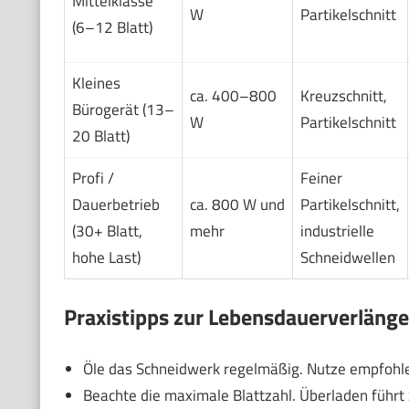
Mittelklasse
W
Partikelschnitt
(6–12 Blatt)
Kleines
ca. 400–800
Kreuzschnitt,
Bürogerät (13–
W
Partikelschnitt
20 Blatt)
Profi /
Feiner
Dauerbetrieb
ca. 800 W und
Partikelschnitt,
(30+ Blatt,
mehr
industrielle
hohe Last)
Schneidwellen
Praxistipps zur Lebensdauerverläng
Öle das Schneidwerk regelmäßig. Nutze empfohle
Beachte die maximale Blattzahl. Überladen führt