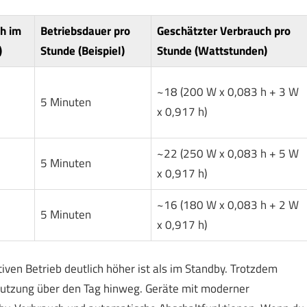
h im
Betriebsdauer pro
Geschätzter Verbrauch pro
)
Stunde (Beispiel)
Stunde (Wattstunden)
~18 (200 W x 0,083 h + 3 W
5 Minuten
x 0,917 h)
~22 (250 W x 0,083 h + 5 W
5 Minuten
x 0,917 h)
~16 (180 W x 0,083 h + 2 W
5 Minuten
x 0,917 h)
ven Betrieb deutlich höher ist als im Standby. Trotzdem
Nutzung über den Tag hinweg. Geräte mit moderner