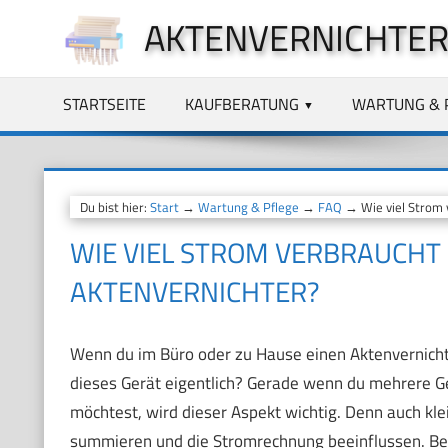
Zum
AKTENVERNICHTER
Inhalt
springen
STARTSEITE
KAUFBERATUNG
WARTUNG & 
Du bist hier:
Start
→
Wartung & Pflege
→
FAQ
→ Wie viel Strom v
WIE VIEL STROM VERBRAUCHT
AKTENVERNICHTER?
Wenn du im Büro oder zu Hause einen Aktenvernichter 
dieses Gerät eigentlich? Gerade wenn du mehrere Ge
möchtest, wird dieser Aspekt wichtig. Denn auch kle
summieren und die Stromrechnung beeinflussen. Be