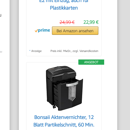
E2 mit Einzug, auch für
Plastikkarten
u
24,99 €
22,99 €
Bei Amazon ansehen
*
Anzeige
Preis inkl. MwSt., zzgl. Versandkosten
ANGEBOT
e
Bonsaii Aktenvernichter, 12
Blatt Partikelschnitt, 60 Min.