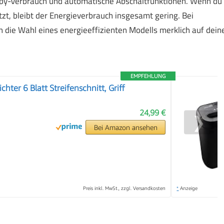
ndby-Verbrauch und automatische Abschaltfunktionen. Wenn du
tzt, bleibt der Energieverbrauch insgesamt gering. Bei
 die Wahl eines energieeffizienten Modells merklich auf dein
EMPFEHLUNG
chter 6 Blatt Streifenschnitt, Griff
24,99 €
❯
Bei Amazon ansehen
Preis inkl. MwSt., zzgl. Versandkosten
*
Anzeige