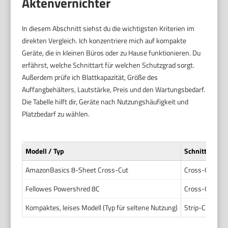
Aktenvernichter
In diesem Abschnitt siehst du die wichtigsten Kriterien im
direkten Vergleich. Ich konzentriere mich auf kompakte
Geräte, die in kleinen Büros oder zu Hause funktionieren. Du
erfährst, welche Schnittart für welchen Schutzgrad sorgt.
Außerdem prüfe ich Blattkapazität, Größe des
Auffangbehälters, Lautstärke, Preis und den Wartungsbedarf.
Die Tabelle hilft dir, Geräte nach Nutzungshäufigkeit und
Platzbedarf zu wählen.
Modell / Typ
Schnittart
AmazonBasics 8-Sheet Cross-Cut
Cross-Cut
Fellowes Powershred 8C
Cross-Cut
Kompaktes, leises Modell (Typ für seltene Nutzung)
Strip-Cut oder