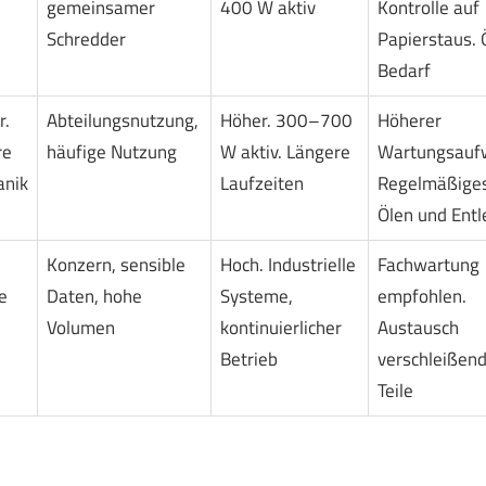
gemeinsamer
400 W aktiv
Kontrolle auf
Schredder
Papierstaus. Ö
Bedarf
r.
Abteilungsnutzung,
Höher. 300–700
Höherer
re
häufige Nutzung
W aktiv. Längere
Wartungsauf
anik
Laufzeiten
Regelmäßige
Ölen und Entl
Konzern, sensible
Hoch. Industrielle
Fachwartung
e
Daten, hohe
Systeme,
empfohlen.
Volumen
kontinuierlicher
Austausch
Betrieb
verschleißen
Teile