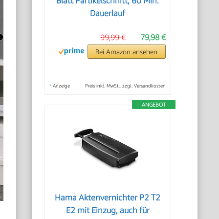
Blatt Partikelschnitt, 60 Min.
Dauerlauf
99,99 €
79,98 €
Bei Amazon ansehen
*
Anzeige
Preis inkl. MwSt., zzgl. Versandkosten
ANGEBOT
Hama Aktenvernichter P2 T2
E2 mit Einzug, auch für