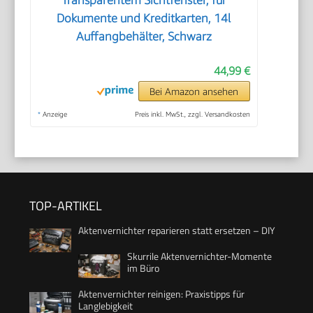
Transparentem Sichtfenster, für
Dokumente und Kreditkarten, 14l
Auffangbehälter, Schwarz
44,99 €
Bei Amazon ansehen
*
Anzeige
Preis inkl. MwSt., zzgl. Versandkosten
TOP-ARTIKEL
Aktenvernichter reparieren statt ersetzen – DIY
Skurrile Aktenvernichter-Momente
im Büro
Aktenvernichter reinigen: Praxistipps für
Langlebigkeit