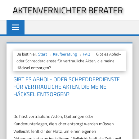
Zum
AKTENVERNICHTER BERATER
Inhalt
springen
Du bist hier:
Start
→
Kaufberatung
→
FAQ
→ Gibt es Abhol-
oder Schredderdienste für vertrauliche Akten, die meine
Häcksel entsorgen?
GIBT ES ABHOL- ODER SCHREDDERDIENSTE
FÜR VERTRAULICHE AKTEN, DIE MEINE
HÄCKSEL ENTSORGEN?
Du hast vertrauliche Akten, Quittungen oder
Kundenunterlagen, die sicher entsorgt werden müssen.
Vielleicht fehlt dir der Platz, um einen eigenen
Aktenvernichter zu installieren. Vielleicht fehlt die Zeit, weil