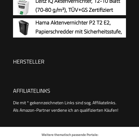
Leitz IQ Aktenvernichter, 12-10 Blatt
Auffangbehälter, Schwarz
(70-80 g/m²), TÜV+GS Zertifiziert
Hama Aktenvernichter P2 T2 E2,
Papierschredder mit Sicherheitsstufe,
Einzug
HERSTELLER
AFFILIATELINKS
Die mit * gekennzeichneten Links sind sog. Affiliatelinks.
Als Amazon-Partner verdiene ich an qualifizierten Käufen!
Weitere thematisch passende Portale: