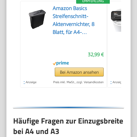
EMPFEHLUNG
Amazon Basics
Streifenschnitt-
Aktenvernichter, 8
Blatt, für A4-
Dokumente, CDs und
Kreditkarten, 13l
32,99 €
Auffangbehälter,
Schwarz
Bei Amazon ansehen
*
Anzeige
Preis inkl. MwSt., zzgl. Versandkosten
*
Anzeige
Häufige Fragen zur Einzugsbreite
bei A4 und A3