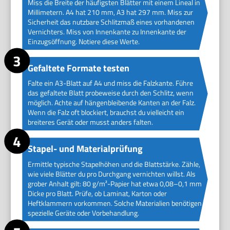
Miss die Breite der häufigsten Blätter mit einem Lineal in
Millimetern. A4 hat 210 mm, A3 hat 297 mm. Miss zur
Sicherheit das nutzbare Schlitzmaß eines vorhandenen
Vernichters. Miss von Innenkante zu Innenkante der
Einzugsöffnung. Notiere diese Werte.
Gefaltete Formate testen
Falte ein A3-Blatt auf A4 und miss die Falzkante. Führe
das gefaltete Blatt probeweise durch den Schlitz, wenn
möglich. Achte auf hängenbleibende Kanten an der Falz.
Wenn die Falz oft blockiert, brauchst du vielleicht ein
breiteres Gerät oder musst anders falten.
Stapel- und Materialprüfung
Ermittle typische Stapelhöhen und die Blattstärke. Zähle,
wie viele Blätter du pro Durchgang vernichten willst. Als
grober Anhalt gilt: 80 g/m²-Papier hat etwa 0,08–0,1 mm
Dicke pro Blatt. Prüfe, ob Laminat, Karton oder
Heftklammern vorkommen. Solche Materialien benötigen
spezielle Geräte oder Vorbehandlung.