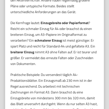
den Aktenvernichter. Andere haben regelmäßig größere
Pläne oder untypische Formate. Beides stellt
unterschiedliche Anforderungen an das Gerät.
Die Kernfrage lautet:
Einzugsbreite oder Papierformat
?
Reicht ein schmaler Einzug für A4 oder brauchst du einen
breiteren Einzug, um A3-Papiere im Originalformat zu
verarbeiten? Ein
schmalerer Einzug
ist meist günstiger. Er
spart Platz und reicht für Standard‑A4 und gefaltete A3. Ein
breiterer Einzug
nimmt A3 ohne Falten auf. Er ist teurer und
größer. Er vermeidet das erneute Falten oder Zuschneiden
von Dokumenten.
Praktische Beispiele: Du versendest täglich A4-
Produktionsblätter. Ein Einzugsmaß ab 230 mm ist in der
Regel ausreichend. Du arbeitest mit technischen
Zeichnungen im Format A3. Dann brauchst du eine
Einzugsbreite von mindestens 300 mm bis 320 mm, damit
das Blatt unversehrt durchgeht. Wenn du nur selten A3 hast,