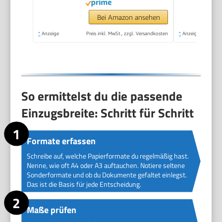
Bei Amazon ansehen
*
Anzeige
Preis inkl. MwSt., zzgl. Versandkosten
*
Anzeige
So ermittelst du die passende
Einzugsbreite: Schritt für Schritt
Formate erfassen
Schreibe auf, welche Papierformate du regelmäßig hast.
Nenne, wie oft A4 oder A3 auftauchen. Notiere seltene
Sonderformate und ob du Dokumente gefaltet einlegst.
Das ist die Basis für jede Entscheidung.
Maße prüfen