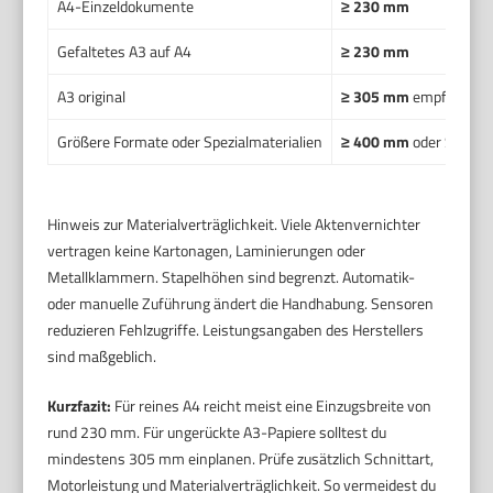
A4-Einzeldokumente
≥ 230 mm
Gefaltetes A3 auf A4
≥ 230 mm
A3 original
≥ 305 mm
empfohlen
Größere Formate oder Spezialmaterialien
≥ 400 mm
oder Spezial
Hinweis zur Materialverträglichkeit. Viele Aktenvernichter
vertragen keine Kartonagen, Laminierungen oder
Metallklammern. Stapelhöhen sind begrenzt. Automatik-
oder manuelle Zuführung ändert die Handhabung. Sensoren
reduzieren Fehlzugriffe. Leistungsangaben des Herstellers
sind maßgeblich.
Kurzfazit:
Für reines A4 reicht meist eine Einzugsbreite von
rund 230 mm. Für ungerückte A3-Papiere solltest du
mindestens 305 mm einplanen. Prüfe zusätzlich Schnittart,
Motorleistung und Materialverträglichkeit. So vermeidest du