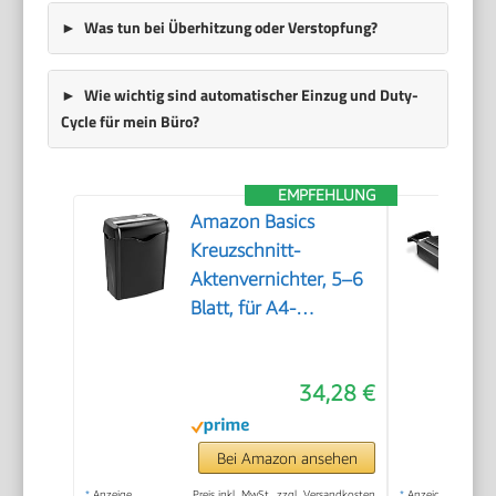
Was tun bei Überhitzung oder Verstopfung?
Wie wichtig sind automatischer Einzug und Duty-
Cycle für mein Büro?
EMPFEHLUNG
Amazon Basics
Kreuzschnitt-
Aktenvernichter, 5–6
Blatt, für A4-
Dokumente und
Kreditkarten, 14,5l
34,28 €
Auffangbehälter,
Schwarz
Bei Amazon ansehen
*
Anzeige
Preis inkl. MwSt., zzgl. Versandkosten
*
Anzeige