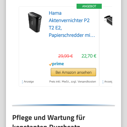
ANGEBOT
Hama
Aktenvernichter P2
T2 E2,
Papierschredder mit
Sicherheitsstufe,
Einzug
29,99 €
22,70 €
Bei Amazon ansehen
*
Anzeige
Preis inkl. MwSt., zzgl. Versandkosten
*
Anzeige
Pflege und Wartung für
konstanten Durchsatz