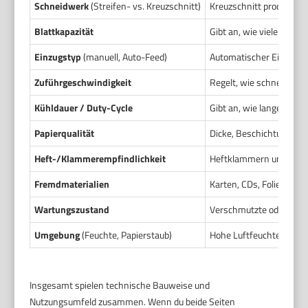
Schneidwerk
(Streifen- vs. Kreuzschnitt)
Kreuzschnitt produziert 
Blattkapazität
Gibt an, wie viele Blät
Einzugstyp
(manuell, Auto-Feed)
Automatischer Einzug er
Zuführgeschwindigkeit
Regelt, wie schnell Pap
Kühldauer / Duty-Cycle
Gibt an, wie lange das 
Papierqualität
Dicke, Beschichtung und 
Heft-/Klammerempfindlichkeit
Heftklammern und Bürok
Fremdmaterialien
Karten, CDs, Folien oder
Wartungszustand
Verschmutzte oder stum
Umgebung
(Feuchte, Papierstaub)
Hohe Luftfeuchte macht 
Insgesamt spielen technische Bauweise und
Nutzungsumfeld zusammen. Wenn du beide Seiten