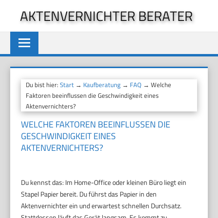
Zum
AKTENVERNICHTER BERATER
Inhalt
springen
Du bist hier:
Start
→
Kaufberatung
→
FAQ
→ Welche
Faktoren beeinflussen die Geschwindigkeit eines
Aktenvernichters?
WELCHE FAKTOREN BEEINFLUSSEN DIE
GESCHWINDIGKEIT EINES
AKTENVERNICHTERS?
Du kennst das: Im Home-Office oder kleinen Büro liegt ein
Stapel Papier bereit. Du führst das Papier in den
Aktenvernichter ein und erwartest schnellen Durchsatz.
Stattdessen läuft das Gerät langsam. Es kommt zu