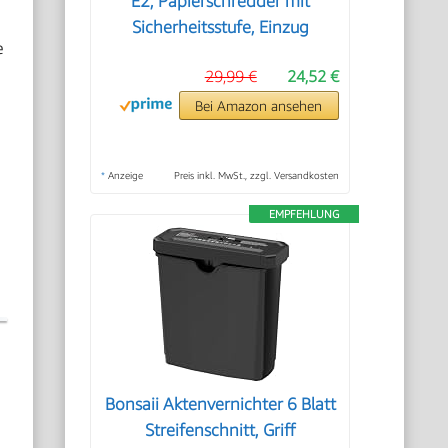
E2, Papierschredder mit
Sicherheitsstufe, Einzug
e
29,99 €
24,52 €
Bei Amazon ansehen
*
Anzeige
Preis inkl. MwSt., zzgl. Versandkosten
EMPFEHLUNG
Bonsaii Aktenvernichter 6 Blatt
Streifenschnitt, Griff